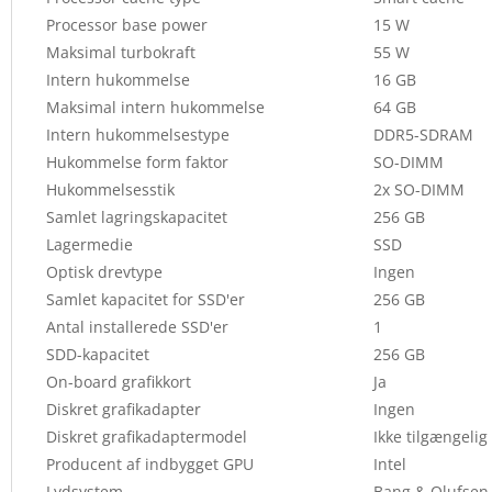
Processor base power
15 W
Maksimal turbokraft
55 W
Intern hukommelse
16 GB
Maksimal intern hukommelse
64 GB
Intern hukommelsestype
DDR5-SDRAM
Hukommelse form faktor
SO-DIMM
Hukommelsesstik
2x SO-DIMM
Samlet lagringskapacitet
256 GB
Lagermedie
SSD
Optisk drevtype
Ingen
Samlet kapacitet for SSD'er
256 GB
Antal installerede SSD'er
1
SDD-kapacitet
256 GB
On-board grafikkort
Ja
Diskret grafikadapter
Ingen
Diskret grafikadaptermodel
Ikke tilgængelig
Producent af indbygget GPU
Intel
Lydsystem
Bang & Olufsen