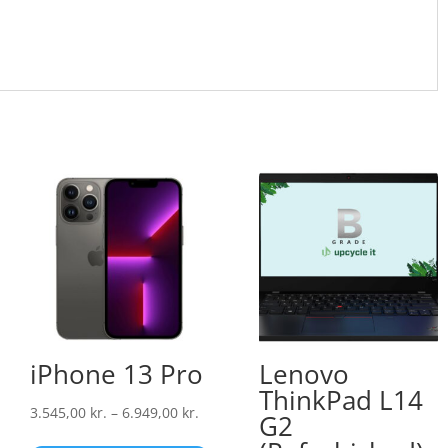
iPhone 13 Pro
Lenovo
ThinkPad L14
Prisinterval:
3.545,00
kr.
–
6.949,00
kr.
G2
3.545,00 kr.
Dette