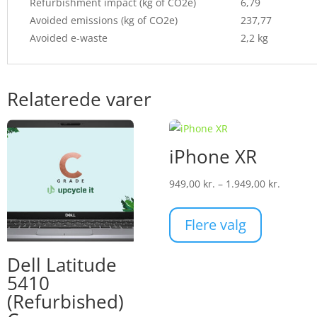
Refurbishment impact (kg of CO2e)
6,79
Avoided emissions (kg of CO2e)
237,77
Avoided e-waste
2,2 kg
Relaterede varer
iPhone XR
Prisinte
949,00
kr.
–
1.949,00
kr.
Dette
949,00 k
vare
til
Flere valg
har
1.949,00
flere
Dell Latitude
varianter.
5410
Mulighede
(Refurbished)
kan