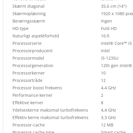
Skærm diagonal
35,6 cm (14")
Skærmopløsning
1920 x 1080 pix
Berøringsskærm
Ingen
HD-type
Fuld HD
Naturligt aspektforhold
16:9
Processorserie
Intel® Core™ i5
Processorproducent
Intel
Processormodel
i5-1235U
Processorgeneration
12th gen Intel®
Processorkerner
10
Processortråde
12
Processor boost frekvens
4,4 GHz
Performance-kerner
2
Effektive kerner
8
Ydelseskerne maksimal turbofrekvens
4,4 GHz
Effektiv kerne maksimal turbofrekvens
3,3 GHz
Processor-cache
12 MB
Processor cache type
Smart cache