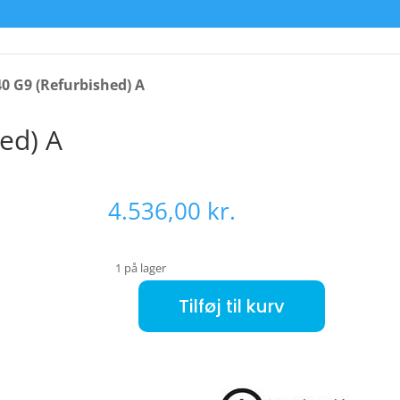
40 G9 (Refurbished) A
ed) A
4.536,00
kr.
1 på lager
Tilføj til kurv
HP EliteBook 840 G9 (Refurbished) A antal