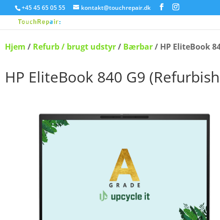
+45 45 65 05 55
kontakt@touchrepair.dk
Hjem
/
Refurb / brugt udstyr
/
Bærbar
/ HP EliteBook 8
HP EliteBook 840 G9 (Refurbish