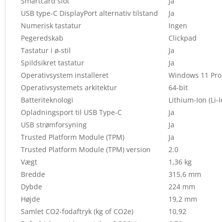
Smartcard slot
Ja
USB type-C DisplayPort alternativ tilstand
Ja
Numerisk tastatur
Ingen
Pegeredskab
Clickpad
Tastatur i ø-stil
Ja
Spildsikret tastatur
Ja
Operativsystem installeret
Windows 11 Pro
Operativsystemets arkitektur
64-bit
Batteriteknologi
Lithium-Ion (Li-I
Opladningsport til USB Type-C
Ja
USB strømforsyning
Ja
Trusted Platform Module (TPM)
Ja
Trusted Platform Module (TPM) version
2.0
Vægt
1,36 kg
Bredde
315,6 mm
Dybde
224 mm
Højde
19,2 mm
Samlet CO2-fodaftryk (kg of CO2e)
10,92