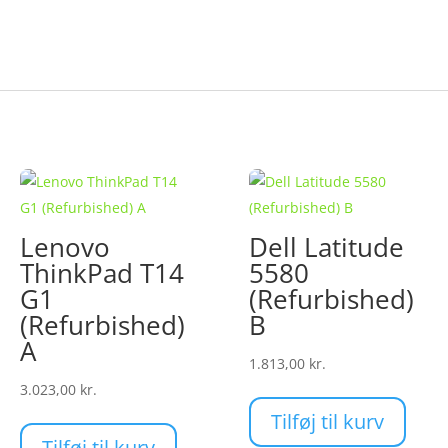
Lenovo
Dell Latitude
rval:
ThinkPad T14
5580
r.
G1
(Refurbished)
(Refurbished)
B
 kr.
A
1.813,00
kr.
3.023,00
kr.
rne
Tilføj til kurv
Tilføj til kurv