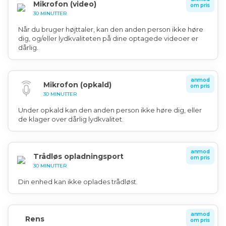
Mikrofon (video)
om pris
30 MINUTTER
Når du bruger højttaler, kan den anden person ikke høre
dig, og/eller lydkvaliteten på dine optagede videoer er
dårlig.
anmod
Mikrofon (opkald)
om pris
30 MINUTTER
Under opkald kan den anden person ikke høre dig, eller
de klager over dårlig lydkvalitet.
anmod
Trådløs opladningsport
om pris
30 MINUTTER
Din enhed kan ikke oplades trådløst.
anmod
Rens
om pris