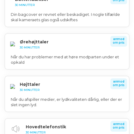
om pris
30 MINUTTER
Din bagcover er revnet eller beskadiget. I nogle tilfælde
skal kameraets glas også udskiftes
anmod
Ørehøjttaler
om pris
30 MINUTTER
Når du har problemer med at høre modparten under et
opkald
anmod
Højttaler
om pris
30 MINUTTER
Når du afspiller medier, er lydkvaliteten dårlig, eller der er
slet ingen lyd.
anmod
Hovedtelefonstik
om pris
30 MINUTTER