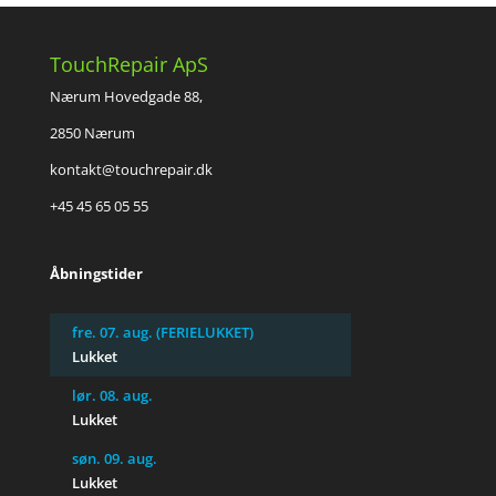
TouchRepair ApS
Nærum Hovedgade 88,
2850 Nærum
kontakt@touchrepair.dk
+45 45 65 05 55
Åbningstider
fre. 07. aug. (FERIELUKKET)
Lukket
lør. 08. aug.
Lukket
søn. 09. aug.
Lukket