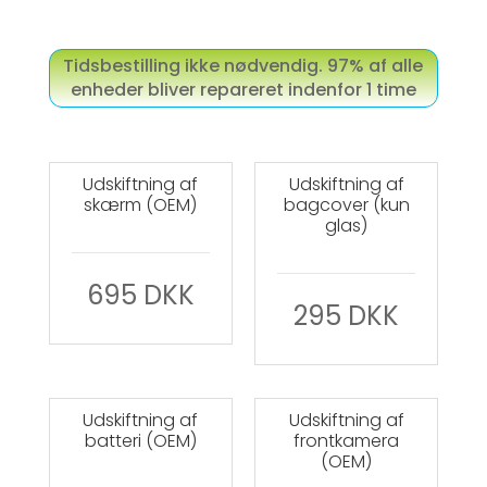
Tidsbestilling ikke nødvendig. 97% af alle
enheder bliver repareret indenfor 1 time
Udskiftning af
Udskiftning af
skærm (OEM)
bagcover (kun
glas)
695
DKK
295
DKK
Udskiftning af
Udskiftning af
batteri (OEM)
frontkamera
(OEM)