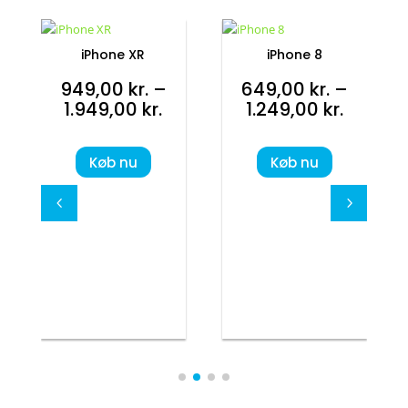
iPhone XR
iPhone 8
949,00
kr.
–
649,00
kr.
–
sinterval:
Prisinterval:
Prisinte
1.949,00
kr.
1.249,00
kr.
9,00 kr.
949,00 kr.
649,00 
til
til
Køb nu
Køb nu
9,00 kr.
1.949,00 kr.
1.249,00
4
5