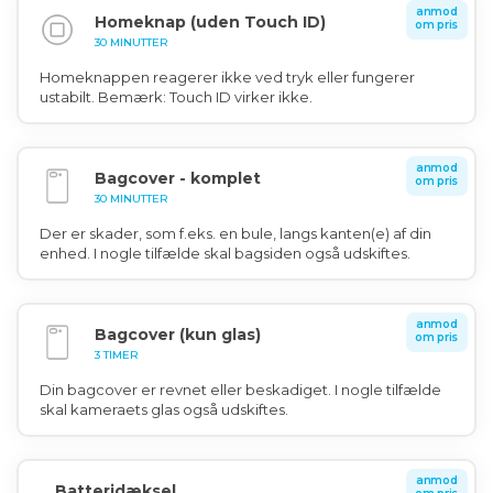
anmod
Homeknap (uden Touch ID)
om pris
30 MINUTTER
Homeknappen reagerer ikke ved tryk eller fungerer
ustabilt. Bemærk: Touch ID virker ikke.
anmod
Bagcover - komplet
om pris
30 MINUTTER
Der er skader, som f.eks. en bule, langs kanten(e) af din
enhed. I nogle tilfælde skal bagsiden også udskiftes.
anmod
Bagcover (kun glas)
om pris
3 TIMER
Din bagcover er revnet eller beskadiget. I nogle tilfælde
skal kameraets glas også udskiftes.
anmod
Batteridæksel