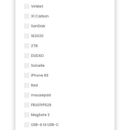
Vinklet
X1 Carbon
SanDisk
SE2020
2TB
DUDAO
Solcelle
iPhone 6S
Rød
mousepad
FRU01YP529
MagSafe 2
USB-A til USB-C