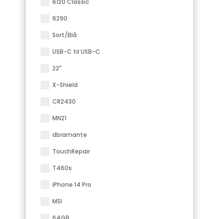
6120 Classic
6290
Sort/Blå
USB-C til USB-C
22"
X-Shield
CR2430
MN21
dbramante
TouchRepair
T460s
iPhone 14 Pro
MSI
64GB