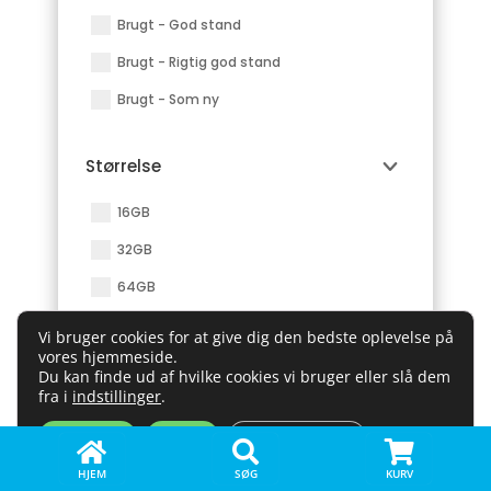
Brugt - God stand
Brugt - Rigtig god stand
Brugt - Som ny
Størrelse
16GB
32GB
64GB
128GB
Vi bruger cookies for at give dig den bedste oplevelse på
vores hjemmeside.
256GB
Du kan finde ud af hvilke cookies vi bruger eller slå dem
fra i
indstillinger
.
512GB
1TB
Acceptér
Afvis
Ret indstillinger



HJEM
SØG
KURV