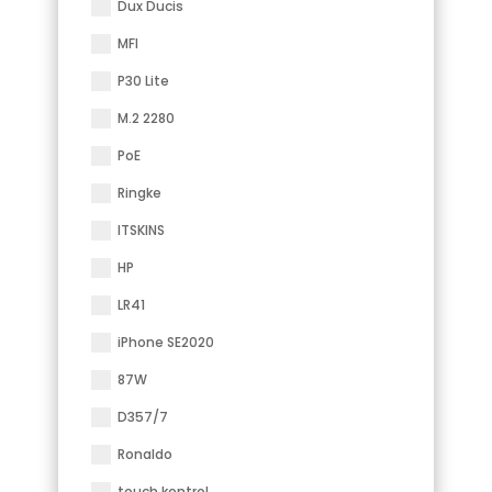
Dux Ducis
MFI
P30 Lite
M.2 2280
PoE
Ringke
ITSKINS
HP
LR41
iPhone SE2020
87W
D357/7
Ronaldo
touch kontrol