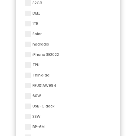
32GB
DELL
1TB
Solar
nødradio
iPhone SE2022
TPU
ThinkPad
FRU01AW994
60W
USB-C dock
33W
BP-6M