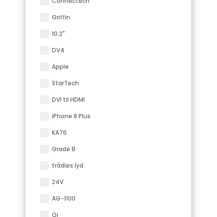
Connectech
Griffin
10.2"
DV4
Apple
StarTech
DVI til HDMI
iPhone 8 Plus
KA76
Grade B
trådløs lyd
24V
AG-1100
Qi