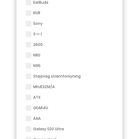
EarBuds
NVR
Sony
3-i-1
2600
N80
N95
Støjsvag strømforsyning
MHJE3ZM/A
ATX
GEAR4U
AAA
Galaxy S20 Ultra