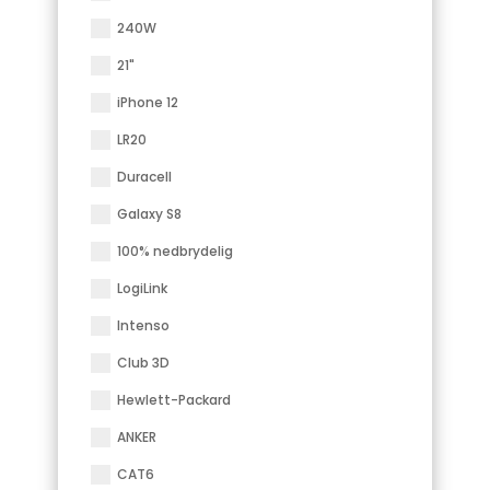
240W
21"
iPhone 12
LR20
Duracell
Galaxy S8
100% nedbrydelig
LogiLink
Intenso
Club 3D
Hewlett-Packard
ANKER
CAT6