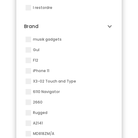
I restordre
Brand
musik gadgets
Gul
F12
iPhone 11
X3-02 Touch and Type
6110 Navigator
2660
Rugged
A2141
MD818ZM/A