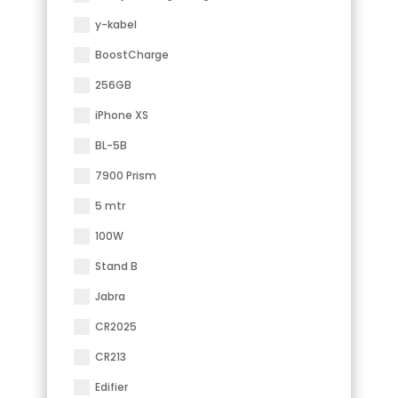
y-kabel
BoostCharge
256GB
iPhone XS
BL-5B
7900 Prism
5 mtr
100W
Stand B
Jabra
CR2025
CR213
Edifier