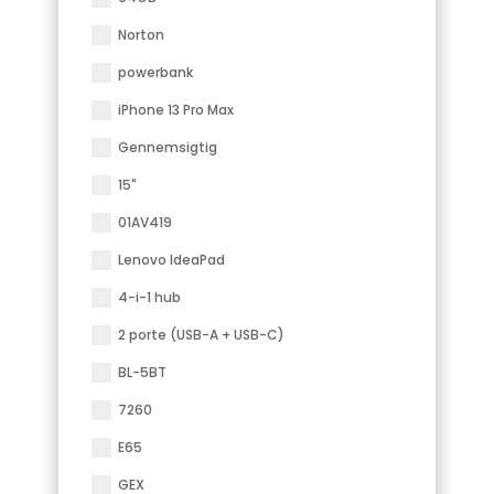
Norton
powerbank
iPhone 13 Pro Max
Gennemsigtig
15"
01AV419
Lenovo IdeaPad
4-i-1 hub
2 porte (USB-A + USB-C)
BL-5BT
7260
E65
GEX