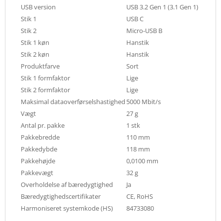
USB version
USB 3.2 Gen 1 (3.1 Gen 1)
Stik 1
USB C
Stik 2
Micro-USB B
Stik 1 køn
Hanstik
Stik 2 køn
Hanstik
Produktfarve
Sort
Stik 1 formfaktor
Lige
Stik 2 formfaktor
Lige
Maksimal dataoverførselshastighed
5000 Mbit/s
Vægt
27 g
Antal pr. pakke
1 stk
Pakkebredde
110 mm
Pakkedybde
118 mm
Pakkehøjde
0,0100 mm
Pakkevægt
32 g
Overholdelse af bæredygtighed
Ja
Bæredygtighedscertifikater
CE, RoHS
Harmoniseret systemkode (HS)
84733080