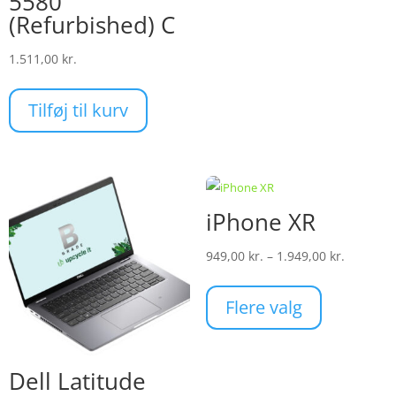
5580
(Refurbished) C
1.511,00
kr.
Tilføj til kurv
iPhone XR
Prisinter
949,00
kr.
–
1.949,00
kr.
949,00 kr
Dette
til
vare
Flere valg
1.949,00 
har
flere
varianter.
Dell Latitude
Mulighederne