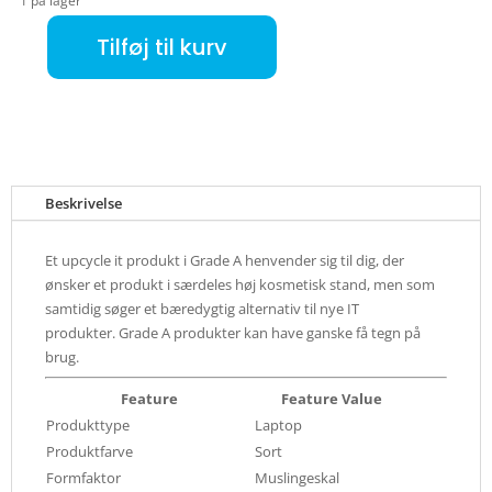
1 på lager
Tilføj til kurv
Dell Latitude 5580 (Refurbished) A antal
Beskrivelse
Et upcycle it produkt i Grade A henvender sig til dig, der
ønsker et produkt i særdeles høj kosmetisk stand, men som
samtidig søger et bæredygtig alternativ til nye IT
produkter. Grade A produkter kan have ganske få tegn på
brug.
Feature
Feature Value
Produkttype
Laptop
Produktfarve
Sort
Formfaktor
Muslingeskal