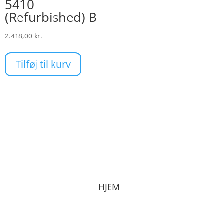
5410
kan
(Refurbished) B
vælges
2.418,00
kr.
på
varesiden
Tilføj til kurv
HJEM