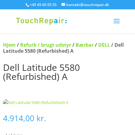
+45 45 65 05 55
kontakt@touchrepair.dk
Hjem
/
Refurb / brugt udstyr
/
Bærbar
/
DELL
/ Dell
Latitude 5580 (Refurbished) A
Dell Latitude 5580
(Refurbished) A
4.914,00
kr.