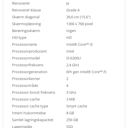
Renoveret
Ja
Renoveret klasse
Grade A
Skærm diagonal
39,6 cm (15.6")
Skærmopløsning
1366 x 768 pixel
Berøringsskærm
Ingen
HD-type
HD
Processorserie
Intel® Core™ i5
Processorproducent
Intel
Processormodel
i5-6300U
Processorfrekvens
2,4 GHz
Processorgeneration
6th gen Intel® Core™ i5
Processorkerner
2
Processortråde
4
Processor boost frekvens
3 GHz
Processor-cache
3 MB
Processor cache type
Smart cache
Intern hukommelse
8 GB
Samlet lagringskapacitet
256 GB
Lagermedie
SSD