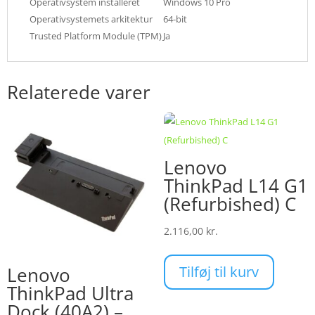
Operativsystem installeret
Windows 10 Pro
Operativsystemets arkitektur
64-bit
Trusted Platform Module (TPM)
Ja
Relaterede varer
Lenovo
ThinkPad L14 G1
(Refurbished) C
2.116,00
kr.
Tilføj til kurv
Lenovo
ThinkPad Ultra
Dock (40A2) –