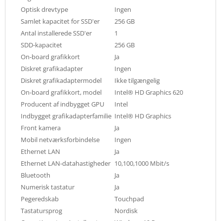
Optisk drevtype
Ingen
Samlet kapacitet for SSD'er
256 GB
Antal installerede SSD'er
1
SDD-kapacitet
256 GB
On-board grafikkort
Ja
Diskret grafikadapter
Ingen
Diskret grafikadaptermodel
Ikke tilgængelig
On-board grafikkort, model
Intel® HD Graphics 620
Producent af indbygget GPU
Intel
Indbygget grafikadapterfamilie
Intel® HD Graphics
Front kamera
Ja
Mobil netværksforbindelse
Ingen
Ethernet LAN
Ja
Ethernet LAN-datahastigheder
10,100,1000 Mbit/s
Bluetooth
Ja
Numerisk tastatur
Ja
Pegeredskab
Touchpad
Tastatursprog
Nordisk