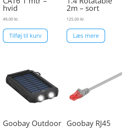
CAT6 1 mtr –
1.4 Rotatable
hvid
2m – sort
49,00
kr.
125,00
kr.
Tilføj til kurv
Læs mere
Goobay Outdoor
Goobay RJ45