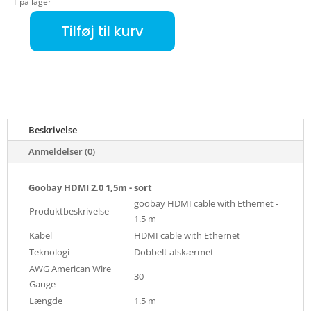
1 på lager
Tilføj til kurv
Goobay HDMI 2.0 1,5m - sort antal
Beskrivelse
Anmeldelser (0)
Goobay HDMI 2.0 1,5m - sort
goobay HDMI cable with Ethernet -
Produktbeskrivelse
1.5 m
Kabel
HDMI cable with Ethernet
Teknologi
Dobbelt afskærmet
AWG American Wire
30
Gauge
Længde
1.5 m