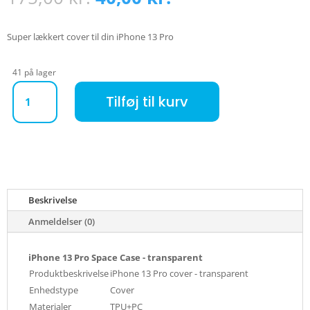
oprindelige
aktuelle
pris
pris
var:
er:
Super lækkert cover til din iPhone 13 Pro
175,00 kr..
40,00 kr..
41 på lager
iPhone 13 Pro Space Case - transparent antal
Tilføj til kurv
Beskrivelse
Anmeldelser (0)
iPhone 13 Pro Space Case - transparent
Produktbeskrivelse
iPhone 13 Pro cover - transparent
Enhedstype
Cover
Materialer
TPU+PC