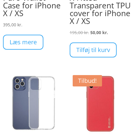
Case for iPhone
Transparent TPU
X / XS
cover for iPhone
X / XS
395,00
kr.
Den
Den
195,00
kr.
50,00
kr.
oprindelige
aktuelle
Læs mere
pris
pris
Tilføj til kurv
var:
er:
195,00 kr..
50,00 kr..
Tilbud!