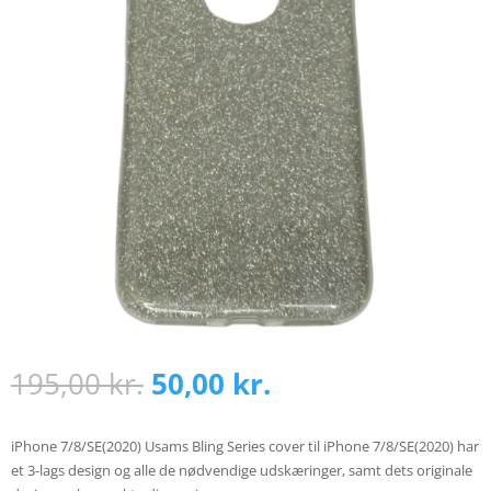
Den
Den
195,00
kr.
50,00
kr.
oprindelige
aktuelle
pris
pris
var:
er:
iPhone 7/8/SE(2020) Usams Bling Series cover til iPhone 7/8/SE(2020) har
195,00 kr..
50,00 kr..
et 3-lags design og alle de nødvendige udskæringer, samt dets originale