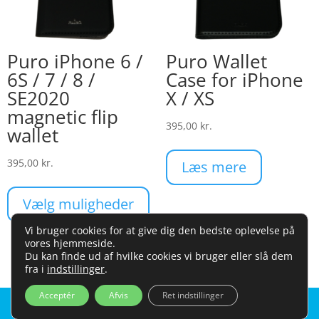
Puro iPhone 6 /
Puro Wallet
6S / 7 / 8 /
Case for iPhone
SE2020
X / XS
magnetic flip
395,00
kr.
wallet
395,00
kr.
Læs mere
Dette
vare
Vælg muligheder
har
Vi bruger cookies for at give dig den bedste oplevelse på
flere
vores hjemmeside.
varianter.
Du kan finde ud af hvilke cookies vi bruger eller slå dem
fra i
indstillinger
.
Mulighederne
kan
Acceptér
Afvis
Ret indstillinger



vælges
HJEM
SØG
KURV