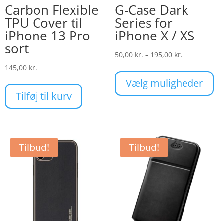
Carbon Flexible
G-Case Dark
TPU Cover til
Series for
iPhone 13 Pro –
iPhone X / XS
sort
Prisinterval
50,00
kr.
–
195,00
kr.
50,00 kr.
145,00
kr.
De
til
va
Vælg muligheder
195,00 kr.
ha
Tilføj til kurv
fle
va
Mu
ka
Tilbud!
Tilbud!
væ
på
va