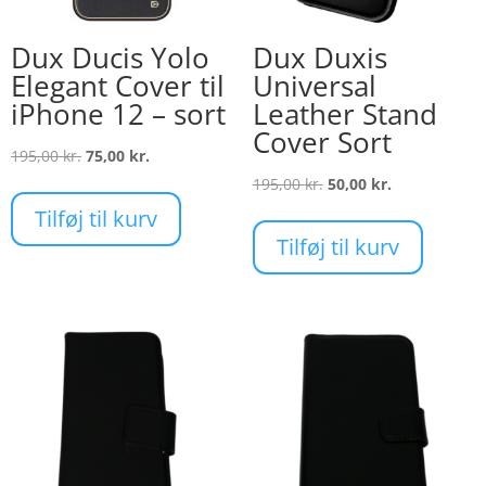
Dux Ducis Yolo
Dux Duxis
Elegant Cover til
Universal
iPhone 12 – sort
Leather Stand
Cover Sort
Den
Den
195,00
kr.
75,00
kr.
oprindelige
aktuelle
Den
Den
195,00
kr.
50,00
kr.
pris
pris
oprindelige
aktuelle
Tilføj til kurv
var:
er:
pris
pris
Tilføj til kurv
195,00 kr..
75,00 kr..
var:
er:
195,00 kr..
50,00 kr..