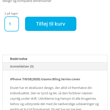
design og kompakte dimensioner
2 på lager
iPhone 7/8/SE(2020) Usams Bling Series cover - sølv antal
Tilføj til kurv
Beskrivelse
Anmeldelser (0)
iPhone 7/8/SE(2020) Usams Bling Series cover
Etuiet har et eksklusivt design, der altid vil fremhæve din
individualitet. Den er tynd og let, så den forbliver næsten
usynlig under drift. Udviklerne tog hensyn til alle brugernes
behov og udstyrede det med de nødvendige udskæringer og
endda et hul til firmalogoet. Etuiet har en tre-lags