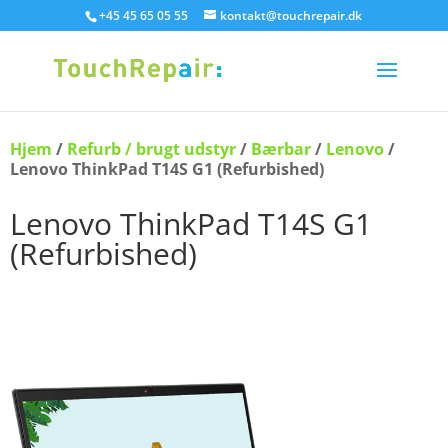
+45 45 65 05 55
kontakt@touchrepair.dk
Hjem
/
Refurb / brugt udstyr
/
Bærbar
/
Lenovo
/
Lenovo ThinkPad T14S G1 (Refurbished)
Lenovo ThinkPad T14S G1
(Refurbished)