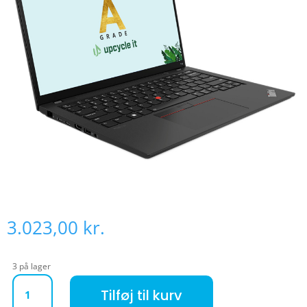
3.023,00
kr.
3 på lager
Lenovo ThinkPad T14S G1 (Refurbished) antal
Tilføj til kurv