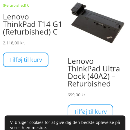
Lenovo
ThinkPad T14 G1
(Refurbished) C
2.118,00
kr.
Tilføj til kurv
Lenovo
ThinkPad Ultra
Dock (40A2) –
Refurbished
699,00
kr.
Tilføj til kurv
Vi bruger cookies for at give dig den bedste oplevelse på
vores hjemmeside.