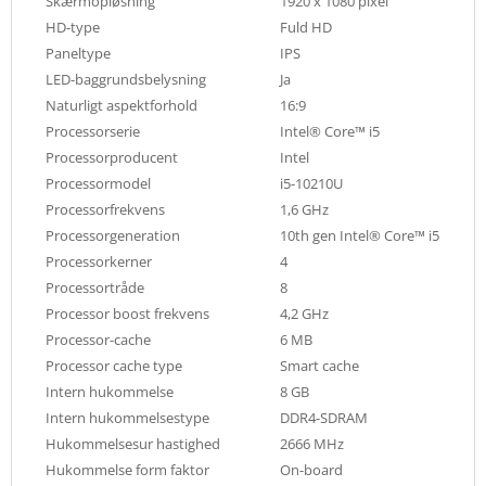
Skærmopløsning
1920 x 1080 pixel
HD-type
Fuld HD
Paneltype
IPS
LED-baggrundsbelysning
Ja
Naturligt aspektforhold
16:9
Processorserie
Intel® Core™ i5
Processorproducent
Intel
Processormodel
i5-10210U
Processorfrekvens
1,6 GHz
Processorgeneration
10th gen Intel® Core™ i5
Processorkerner
4
Processortråde
8
Processor boost frekvens
4,2 GHz
Processor-cache
6 MB
Processor cache type
Smart cache
Intern hukommelse
8 GB
Intern hukommelsestype
DDR4-SDRAM
Hukommelsesur hastighed
2666 MHz
Hukommelse form faktor
On-board