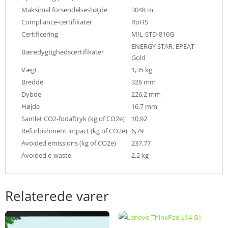
Maksimal forsendelseshøjde
3048 m
Compliance-certifikater
RoHS
Certificering
MIL-STD-810G
ENERGY STAR, EPEAT
Bæredygtighedscertifikater
Gold
Vægt
1,35 kg
Bredde
326 mm
Dybde
226,2 mm
Højde
16,7 mm
Samlet CO2-fodaftryk (kg of CO2e)
10,92
Refurbishment impact (kg of CO2e)
6,79
Avoided emissions (kg of CO2e)
237,77
Avoided e-waste
2,2 kg
Relaterede varer