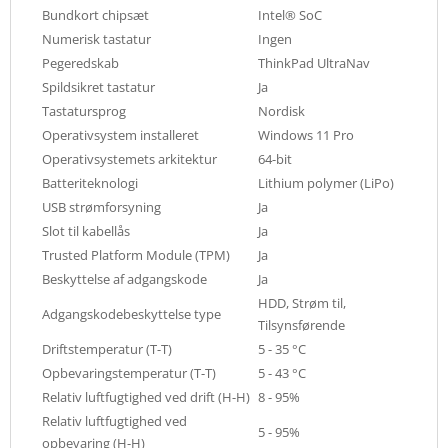
Bundkort chipsæt
Intel® SoC
Numerisk tastatur
Ingen
Pegeredskab
ThinkPad UltraNav
Spildsikret tastatur
Ja
Tastatursprog
Nordisk
Operativsystem installeret
Windows 11 Pro
Operativsystemets arkitektur
64-bit
Batteriteknologi
Lithium polymer (LiPo)
USB strømforsyning
Ja
Slot til kabellås
Ja
Trusted Platform Module (TPM)
Ja
Beskyttelse af adgangskode
Ja
HDD, Strøm til,
Adgangskodebeskyttelse type
Tilsynsførende
Driftstemperatur (T-T)
5 - 35 °C
Opbevaringstemperatur (T-T)
5 - 43 °C
Relativ luftfugtighed ved drift (H-H)
8 - 95%
Relativ luftfugtighed ved
5 - 95%
opbevaring (H-H)