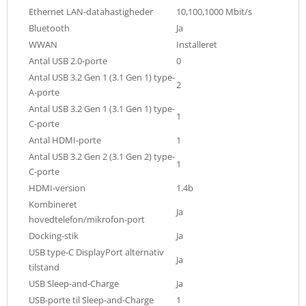
Ethernet LAN-datahastigheder
10,100,1000 Mbit/s
Bluetooth
Ja
WWAN
Installeret
Antal USB 2.0-porte
0
Antal USB 3.2 Gen 1 (3.1 Gen 1) type-
2
A-porte
Antal USB 3.2 Gen 1 (3.1 Gen 1) type-
1
C-porte
Antal HDMI-porte
1
Antal USB 3.2 Gen 2 (3.1 Gen 2) type-
1
C-porte
HDMI-version
1.4b
Kombineret
Ja
hovedtelefon/mikrofon-port
Docking-stik
Ja
USB type-C DisplayPort alternativ
Ja
tilstand
USB Sleep-and-Charge
Ja
USB-porte til Sleep-and-Charge
1