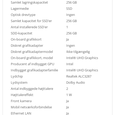
Samlet lagringskapacitet
256 GB
Lagermedie
SSD
Optisk drevtype
Ingen
Samlet kapacitet for SSD'er
256 GB
Antal installerede SSD'er
1
SDD-kapacitet
256 GB
On-board grafikkort
Ja
Diskret grafikadapter
Ingen
Diskret grafikadaptermodel
Ikke tilgængelig
On-board grafikkort, model
Intel® UHD Graphics
Producent af indbygget GPU
Intel
Indbygget grafikadapterfamilie
Intel® UHD Graphics
Lydchip
Realtek ALC3287
Lydsystem
Dolby Audio
Antal indbyggede højttalere
2
Højttalereffekt
1 W
Front kamera
Ja
Mobil netværksforbindelse
Ja
Ethernet LAN
Ja