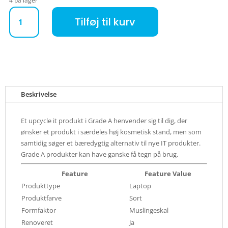
4 på lager
Lenovo ThinkPad T14S G2 (Refurbished) antal
Tilføj til kurv
Beskrivelse
Et upcycle it produkt i Grade A henvender sig til dig, der
ønsker et produkt i særdeles høj kosmetisk stand, men som
samtidig søger et bæredygtig alternativ til nye IT produkter.
Grade A produkter kan have ganske få tegn på brug.
Feature
Feature Value
Produkttype
Laptop
Produktfarve
Sort
Formfaktor
Muslingeskal
Renoveret
Ja