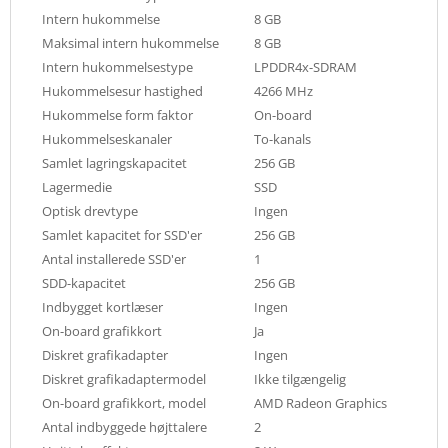
Intern hukommelse
8 GB
Maksimal intern hukommelse
8 GB
Intern hukommelsestype
LPDDR4x-SDRAM
Hukommelsesur hastighed
4266 MHz
Hukommelse form faktor
On-board
Hukommelseskanaler
To-kanals
Samlet lagringskapacitet
256 GB
Lagermedie
SSD
Optisk drevtype
Ingen
Samlet kapacitet for SSD'er
256 GB
Antal installerede SSD'er
1
SDD-kapacitet
256 GB
Indbygget kortlæser
Ingen
On-board grafikkort
Ja
Diskret grafikadapter
Ingen
Diskret grafikadaptermodel
Ikke tilgængelig
On-board grafikkort, model
AMD Radeon Graphics
Antal indbyggede højttalere
2