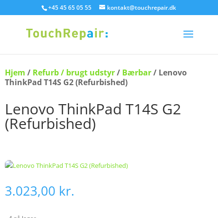
+45 45 65 05 55
kontakt@touchrepair.dk
Hjem
/
Refurb / brugt udstyr
/
Bærbar
/ Lenovo
ThinkPad T14S G2 (Refurbished)
Lenovo ThinkPad T14S G2
(Refurbished)
3.023,00
kr.