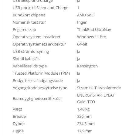
USB Sleep-and-Charge
Ja
USB-porte til Sleep-and-Charge
1
Bundkort chipsæt
AMD SoC
Numerisk tastatur
Ingen
Pegeredskab
ThinkPad UltraNav
Operativsystem installeret
Windows 11 Pro
Operativsystemets arkitektur
64-bit
USB strømforsyning
Ja
Slot til kabellås
Ja
Kabellåseslids type
Kensington
Trusted Platform Module (TPM)
Ja
Beskyttelse af adgangskode
Ja
Adgangskodebeskyttelse type
Strøm til, Tilsynsførende
ENERGY STAR, EPEAT
Bæredygtighedscertifikater
Gold, TCO
Vægt
1,48 kg
Bredde
326 mm
Dybde
234,3 mm
Højde
17,9 mm