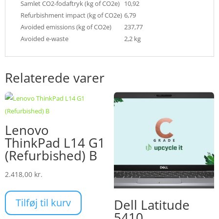
Samlet CO2-fodaftryk (kg of CO2e)
10,92
Refurbishment impact (kg of CO2e)
6,79
Avoided emissions (kg of CO2e)
237,77
Avoided e-waste
2,2 kg
Relaterede varer
Lenovo
ThinkPad L14 G1
(Refurbished) B
2.418,00
kr.
Tilføj til kurv
Dell Latitude
5410