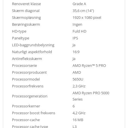
Renoveret klasse
Grade A
Skærm diagonal
35,6 cm (14")
Skærmopløsning
1920 x 1080 pixel
Berøringsskærm
Ingen
HD-type
Fuld HD
Paneltype
IPS
LED-baggrundsbelysning
Ja
Naturligt aspektforhold
16:9
Antirefleksskærm
Ja
Processorserie
AMD Ryzen™ 5 PRO
Processorproducent
AMD
Processormodel
5650U
Processorfrekvens
2,3 GHz
AMD Ryzen PRO 5000
Processorgeneration
Series
Processorkerner
6
Processor boost frekvens
4,2 GHz
Processor-cache
16 MB
Processor cache type
L3