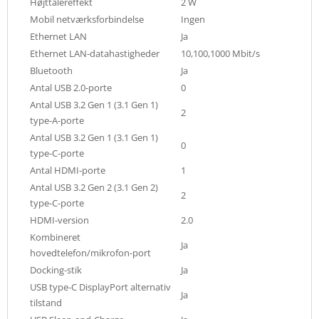
Højttalereffekt
2 W
Mobil netværksforbindelse
Ingen
Ethernet LAN
Ja
Ethernet LAN-datahastigheder
10,100,1000 Mbit/s
Bluetooth
Ja
Antal USB 2.0-porte
0
Antal USB 3.2 Gen 1 (3.1 Gen 1)
2
type-A-porte
Antal USB 3.2 Gen 1 (3.1 Gen 1)
0
type-C-porte
Antal HDMI-porte
1
Antal USB 3.2 Gen 2 (3.1 Gen 2)
2
type-C-porte
HDMI-version
2.0
Kombineret
Ja
hovedtelefon/mikrofon-port
Docking-stik
Ja
USB type-C DisplayPort alternativ
Ja
tilstand