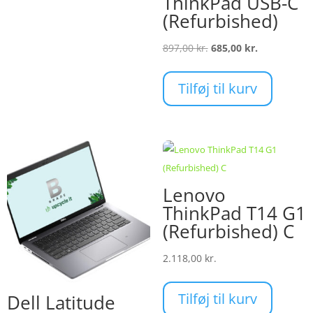
ThinkPad USB-C
(Refurbished)
Den
Den
897,00
kr.
685,00
kr.
oprindelige
aktuelle
pris
pris
Tilføj til kurv
var:
er:
897,00 kr..
685,00 kr..
Lenovo
ThinkPad T14 G1
(Refurbished) C
2.118,00
kr.
Tilføj til kurv
Dell Latitude