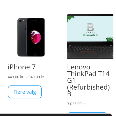
iPhone 7
Lenovo
ThinkPad T14
Prisinterval:
449,00
kr.
–
949,00
kr.
G1
terval:
Dette
449,00 kr.
(Refurbished)
 kr.
vare
til
Flere valg
B
har
949,00 kr.
00 kr.
flere
3.023,00
kr.
varianter.