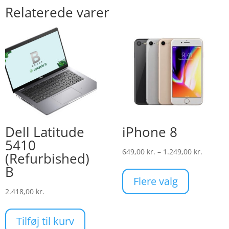
Relaterede varer
Dell Latitude
iPhone 8
5410
Prisinte
649,00
kr.
–
1.249,00
kr.
(Refurbished)
Dette
649,00 k
B
vare
til
Flere valg
har
1.249,00
2.418,00
kr.
flere
varianter.
Tilføj til kurv