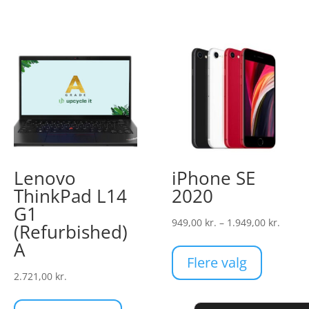
Lenovo
iPhone SE
ThinkPad L14
2020
rval:
G1
r.
Prisin
949,00
kr.
–
1.949,00
kr.
(Refurbished)
Dette
949,00
A
 kr.
vare
til
Flere valg
har
1.949,
2.721,00
kr.
flere