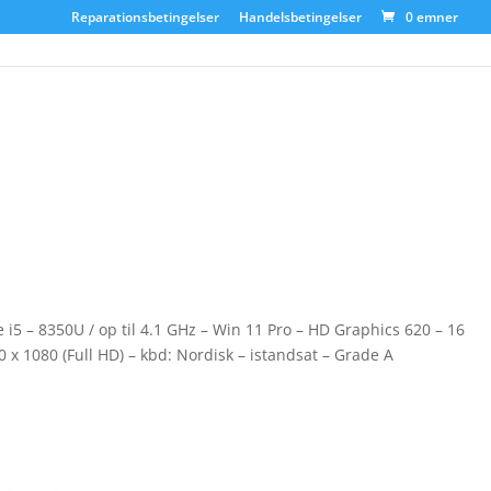
Reparationsbetingelser
Handelsbetingelser
0 emner
 i5 – 8350U / op til 4.1 GHz – Win 11 Pro – HD Graphics 620 – 16
 1080 (Full HD) – kbd: Nordisk – istandsat – Grade A