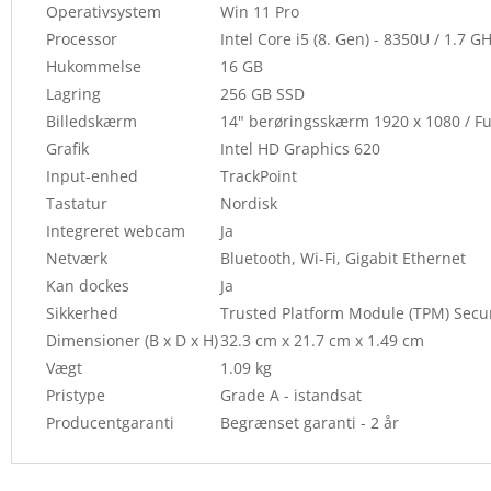
Operativsystem
Win 11 Pro
Processor
Intel Core i5 (8. Gen) - 8350U / 1.7 G
Hukommelse
16 GB
Lagring
256 GB SSD
Billedskærm
14" berøringsskærm 1920 x 1080 / Fu
Grafik
Intel HD Graphics 620
Input-enhed
TrackPoint
Tastatur
Nordisk
Integreret webcam
Ja
Netværk
Bluetooth, Wi-Fi, Gigabit Ethernet
Kan dockes
Ja
Sikkerhed
Trusted Platform Module (TPM) Secur
Dimensioner (B x D x H)
32.3 cm x 21.7 cm x 1.49 cm
Vægt
1.09 kg
Pristype
Grade A - istandsat
Producentgaranti
Begrænset garanti - 2 år