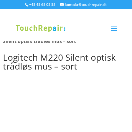
+45 45 65 05 55
kontakt@touchrepair.dk
Hjem
/
PC / bærbar
/
Bærbar tilbehør
/ Logitech M220
Silent optisk trådløs mus – sort
Logitech M220 Silent optisk
trådløs mus – sort