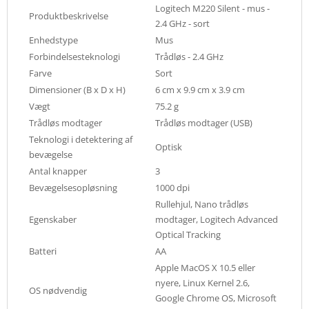
Logitech M220 Silent - mus -
Produktbeskrivelse
2.4 GHz - sort
Enhedstype
Mus
Forbindelsesteknologi
Trådløs - 2.4 GHz
Farve
Sort
Dimensioner (B x D x H)
6 cm x 9.9 cm x 3.9 cm
Vægt
75.2 g
Trådløs modtager
Trådløs modtager (USB)
Teknologi i detektering af
Optisk
bevægelse
Antal knapper
3
Bevægelsesopløsning
1000 dpi
Rullehjul, Nano trådløs
Egenskaber
modtager, Logitech Advanced
Optical Tracking
Batteri
AA
Apple MacOS X 10.5 eller
nyere, Linux Kernel 2.6,
OS nødvendig
Google Chrome OS, Microsoft