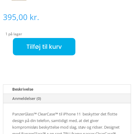
395,00
kr.
1 på lager
Tilføj til kurv
PanzerGlass ™ 2-in-1 Protection Apple iPhone 11 antal
Beskrivelse
Anmeldelser (0)
PanzerGlass™ ClearCase™ til iPhone 11 beskytter det flotte
design på din telefon, samtidigt med, at det giver
kompromisløs beskyttelse mod slag, støv og ridser. Designet
med PanzerGlass™ + en sort TPU-frame passer ClearCase™