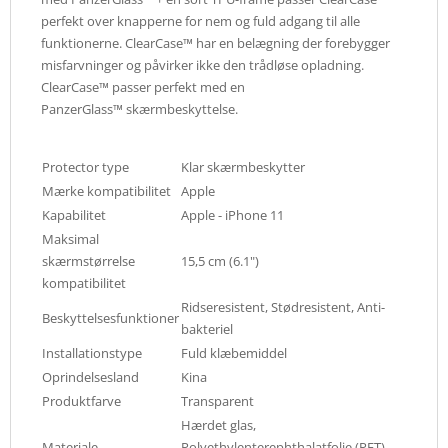
perfekt over knapperne for nem og fuld adgang til alle
funktionerne. ClearCase™ har en belægning der forebygger
misfarvninger og påvirker ikke den trådløse opladning.
ClearCase™ passer perfekt med en
PanzerGlass™ skærmbeskyttelse.
Protector type
Klar skærmbeskytter
Mærke kompatibilitet
Apple
Kapabilitet
Apple - iPhone 11
Maksimal
skærmstørrelse
15,5 cm (6.1")
kompatibilitet
Ridseresistent, Stødresistent, Anti-
Beskyttelsesfunktioner
bakteriel
Installationstype
Fuld klæbemiddel
Oprindelsesland
Kina
Produktfarve
Transparent
Hærdet glas,
Materiale
Polyethylenterephthalatfolie (PET),