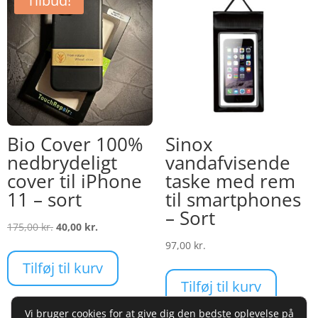
Tilbud!
Bio Cover 100%
Sinox
nedbrydeligt
vandafvisende
cover til iPhone
taske med rem
11 – sort
til smartphones
– Sort
Den
Den
175,00
kr.
40,00
kr.
oprindelige
aktuelle
97,00
kr.
pris
pris
Tilføj til kurv
var:
er:
Tilføj til kurv
175,00 kr..
40,00 kr..
Vi bruger cookies for at give dig den bedste oplevelse på