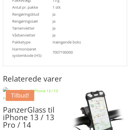
Pakkevægt
75 g
Antal pr. pakke
1 stk
Rengøringsklud
Ja
Rengøringssæt
Ja
Tørservietter
Ja
Vådservietter
Ja
Pakketype
Hængende boks
Harmoniseret
7007190000
systemkode (HS)
Relaterede varer
Tilbud!
PanzerGlass til
iPhone 13 / 13
Pro / 14