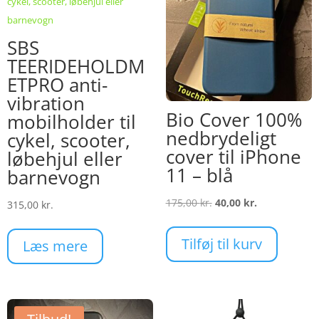
SBS
TEERIDEHOLDM
ETPRO anti-
vibration
Bio Cover 100%
mobilholder til
nedbrydeligt
cykel, scooter,
cover til iPhone
løbehjul eller
11 – blå
barnevogn
Den
Den
175,00
kr.
40,00
kr.
315,00
kr.
oprindelige
aktuelle
pris
pris
Tilføj til kurv
Læs mere
var:
er:
175,00 kr..
40,00 kr..