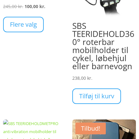
Den
Den
245,00
kr.
100,00
kr.
oprindelige
aktuelle
pris
pris
Flere valg
SBS
var:
er:
TEERIDEHOLD36
245,00 kr..
100,00 kr..
0° roterbar
mobilholder til
cykel, løbehjul
eller barnevogn
238,00
kr.
Tilføj til kurv
Tilbud!