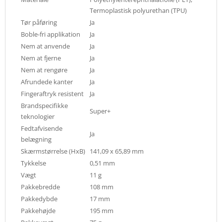
Termoplastisk polyurethan (TPU)
Tør påføring
Ja
Boble-fri applikation
Ja
Nem at anvende
Ja
Nem at fjerne
Ja
Nem at rengøre
Ja
Afrundede kanter
Ja
Fingeraftryk resistent
Ja
Brandspecifikke
Super+
teknologier
Fedtafvisende
Ja
belægning
Skærmstørrelse (HxB)
141,09 x 65,89 mm
Tykkelse
0,51 mm
Vægt
11 g
Pakkebredde
108 mm
Pakkedybde
17 mm
Pakkehøjde
195 mm