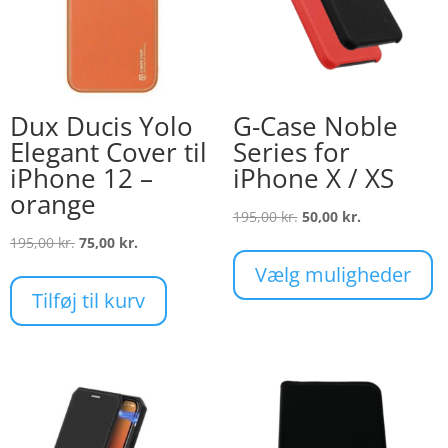
Dux Ducis Yolo
G-Case Noble
Elegant Cover til
Series for
iPhone 12 –
iPhone X / XS
orange
Den
Den
195,00
kr.
50,00
kr.
Den
Den
oprindelige
aktuelle
195,00
kr.
75,00
kr.
De
oprindelige
aktuelle
pris
pris
va
Vælg muligheder
pris
pris
var:
er:
ha
Tilføj til kurv
var:
er:
195,00 kr..
50,00 kr..
fle
195,00 kr..
75,00 kr..
va
Mu
ka
væ