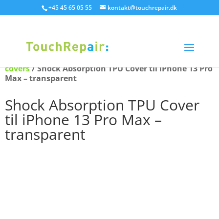
+45 45 65 05 55
kontakt@touchrepair.dk
Hjem
/
Covers
/
iPhone covers
/
iPhone 13 Pro Max
covers
/ Shock Absorption TPU Cover til iPhone 13 Pro
Max – transparent
Shock Absorption TPU Cover
til iPhone 13 Pro Max –
transparent