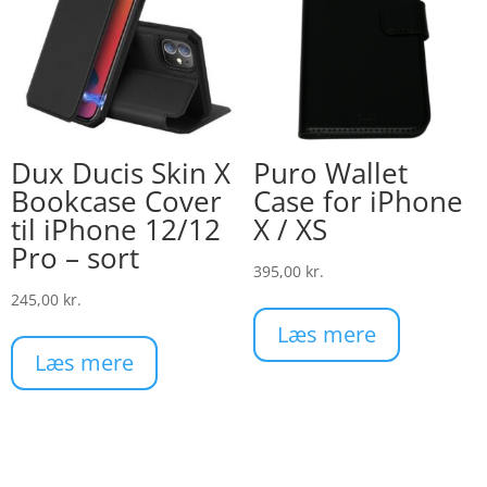
på
va
Dux Ducis Skin X
Puro Wallet
Bookcase Cover
Case for iPhone
til iPhone 12/12
X / XS
Pro – sort
395,00
kr.
245,00
kr.
Læs mere
Læs mere