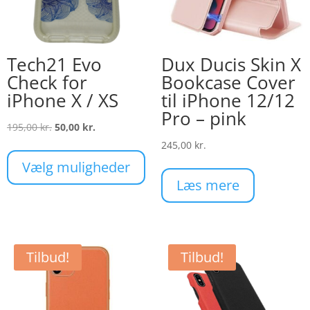
Tech21 Evo
Dux Ducis Skin X
Check for
Bookcase Cover
iPhone X / XS
til iPhone 12/12
Pro – pink
Den
Den
195,00
kr.
50,00
kr.
oprindelige
aktuelle
Dette
245,00
kr.
pris
pris
vare
Vælg muligheder
var:
er:
har
Læs mere
195,00 kr..
50,00 kr..
flere
varianter.
Mulighederne
kan
Tilbud!
Tilbud!
vælges
på
varesiden