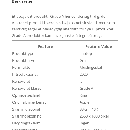
Beskrivelse
Et upcycle it produkt i Grade A henvender sig til dig, der
ønsker et produkt i særdeles høj kosmetisk stand, men som
samtidig søger et bæredygtig alternativ til nye IT produkter.
Grade A produkter kan have ganske få tegn på brug.
Feature
Feature Value
Produkttype
Laptop
Produktfarve
Grå
Formfaktor
Muslingeskal
Introduktionsår
2020
Renoveret
Ja
Renoveret klasse
Grade A
Oprindelsesland
Kina
Originalt mærkenavn
Apple
Skærm diagonal
33 cm (13")
Skærmopløsning
2560 x 1600 pixel
Berøringsskærm
Ingen
Processorserie
Intel® Core™ i7