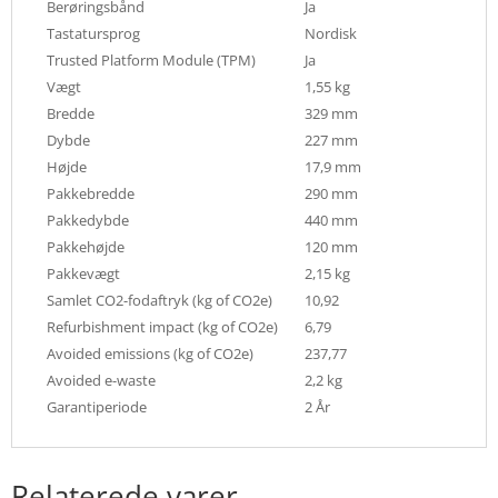
Berøringsbånd
Ja
Tastatursprog
Nordisk
Trusted Platform Module (TPM)
Ja
Vægt
1,55 kg
Bredde
329 mm
Dybde
227 mm
Højde
17,9 mm
Pakkebredde
290 mm
Pakkedybde
440 mm
Pakkehøjde
120 mm
Pakkevægt
2,15 kg
Samlet CO2-fodaftryk (kg of CO2e)
10,92
Refurbishment impact (kg of CO2e)
6,79
Avoided emissions (kg of CO2e)
237,77
Avoided e-waste
2,2 kg
Garantiperiode
2 År
Relaterede varer