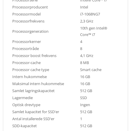
Processorproducent
Intel
Processormodel
i7-1068NG7
Processorfrekvens
2,3 GHz
10th gen Intel®
Processorgeneration
Core™ i7
Processorkerner
4
Processortråde
8
Processor boost frekvens
4,1 GHz
Processor-cache
8 MB
Processor cache type
Smart cache
Intern hukommelse
16 GB
Maksimal intern hukommelse
16 GB
Samlet lagringskapacitet
512 GB
Lagermedie
SSD
Optisk drevtype
Ingen
Samlet kapacitet for SSD'er
512 GB
Antal installerede SSD'er
1
SDD-kapacitet
512 GB