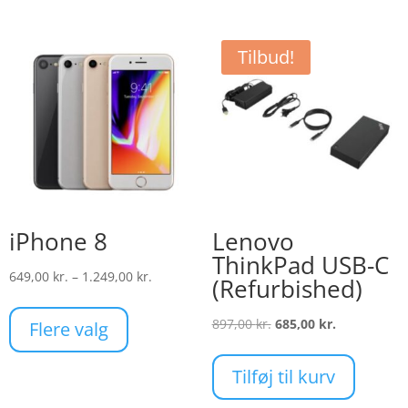
Tilbud!
iPhone 8
Lenovo
ThinkPad USB-C
Prisinterval:
649,00
kr.
–
1.249,00
kr.
(Refurbished)
649,00 kr.
Dette
til
Den
Den
vare
897,00
kr.
685,00
kr.
Flere valg
1.249,00 kr.
oprindelige
aktuelle
har
pris
pris
flere
Tilføj til kurv
var:
er:
varianter.