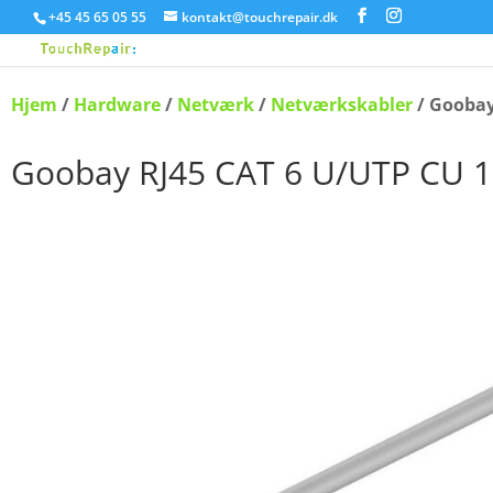
+45 45 65 05 55
kontakt@touchrepair.dk
Hjem
/
Hardware
/
Netværk
/
Netværkskabler
/ Goobay
Goobay RJ45 CAT 6 U/UTP CU 1