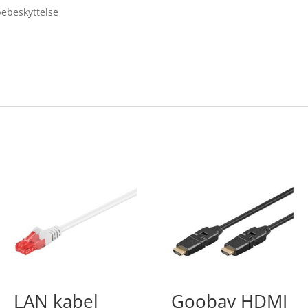
pebeskyttelse
LAN kabel
Goobay HDMI