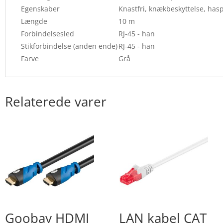
Egenskaber
Knastfri, knækbeskyttelse, has
Længde
10 m
Forbindelsesled
RJ-45 - han
Stikforbindelse (anden ende)
RJ-45 - han
Farve
Grå
Relaterede varer
Goobay HDMI
LAN kabel CAT