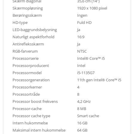
Skærm diagonal
35,6 cm (14")
Skærmopløsning
1920 x 1080 pixel
Berøringsskærm
Ingen
HD-type
Fuld HD
LED-baggrundsbelysning
Ja
Naturligt aspektforhold
16:9
Antirefleksskærm
Ja
RGB-farverum
NTSC
Processorserie
Intel® Core™ i5
Processorproducent
Intel
Processormodel
i5-1135G7
Processorgeneration
11th gen Intel® Core™ i5
Processorkerner
4
Processortråde
8
Processor boost frekvens
4,2 GHz
Processor-cache
8 MB
Processor cache type
Smart cache
Intern hukommelse
16 GB
Maksimal intern hukommelse
64 GB