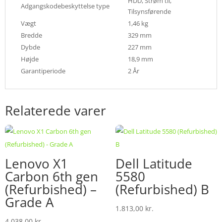
HDD, Strøm til,
Adgangskodebeskyttelse type
Tilsynsførende
Vægt
1,46 kg
Bredde
329 mm
Dybde
227 mm
Højde
18,9 mm
Garantiperiode
2 År
Relaterede varer
Lenovo X1
Dell Latitude
Carbon 6th gen
5580
(Refurbished) –
(Refurbished) B
Grade A
1.813,00
kr.
4.038,00
kr.