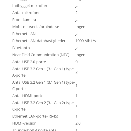
Indbygget mikrofon
Ja
Antal mikrofoner
2
Front kamera
Ja
Mobil netværksforbindelse
Ingen
Ethernet LAN
Ja
Ethernet LAN-datahastigheder
1000 Mbit/s
Bluetooth
Ja
Near Field Communication (NFC)
Ingen
Antal USB 2.0-porte
0
Antal USB 3.2 Gen 1 (3.1 Gen 1) type-
2
A-porte
Antal USB 3.2 Gen 1 (3.1 Gen 1) type-
1
C-porte
Antal HDMI-porte
1
Antal USB 3.2 Gen 2 (3.1 Gen 2) type-
1
C-porte
Ethernet LAN-porte (RJ-45)
1
HDMI-version
2.0
Thunderbolt 4 porte antal
1