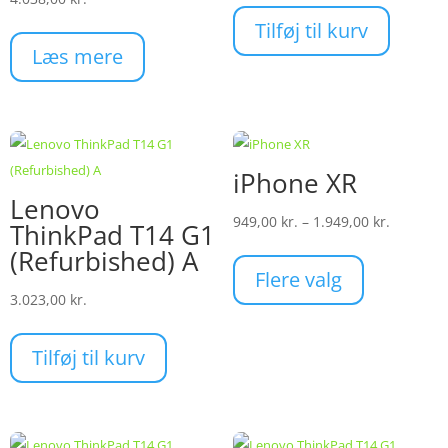
Tilføj til kurv
Læs mere
iPhone XR
Lenovo
Prisinter
949,00
kr.
–
1.949,00
kr.
ThinkPad T14 G1
949,00 kr
Dette
(Refurbished) A
til
vare
Flere valg
1.949,00 
3.023,00
kr.
har
flere
varianter.
Tilføj til kurv
Mulighederne
kan
vælges