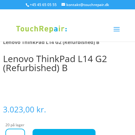
+45 45 65 05 55
kontakt@touchrepair.dk
Hjem
/
Refurb / brugt udstyr
/
Bærbar
/
Lenovo
/
Lenovo ThinkPad L14 G2 (Refurbished) B
Lenovo ThinkPad L14 G2
(Refurbished) B
3.023,00
kr.
20 på lager
Lenovo ThinkPad L14 G2 (Refurbished) B antal