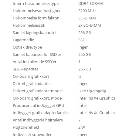
Intern hukommelsestype
DDR4-SDRAM
Hukommelsesur hastighed
3200 MHz
Hukommelse form faktor
SO-DIMM
Hukommelsesstik
2x SO-DIMM
Samlet lagringskapacitet
256 GB
Lagermedie
SSD
Optisk drevtype
Ingen
Samlet kapacitet for SSD'er
256 GB
Antal installerede SSD'er
1
SDD-kapacitet
256 GB
On-board grafikkort
Ja
Diskret grafikadapter
Ingen
Diskret grafikadaptermodel
Ikke tilgængelig
On-board grafikkort, model
Intel Iris Xe Graphics
Producent af indbygget GPU
Intel
Indbygget grafikadapterfamilie
Intel Iris Xe Graphics
Antal indbyggede højttalere
2
Højttalereffekt
2 W
Indbygget subwoofer
Ingen